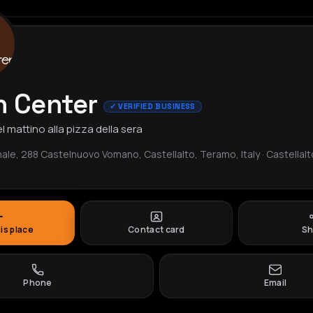
n Center
✓ VERIFIED BUSINESS
l mattino alla pizza della sera
nale, 288 Castelnuovo Vomano, Castellalto, Teramo, Italy · Castellalt
his place
Contact card
Sh
Phone
Email