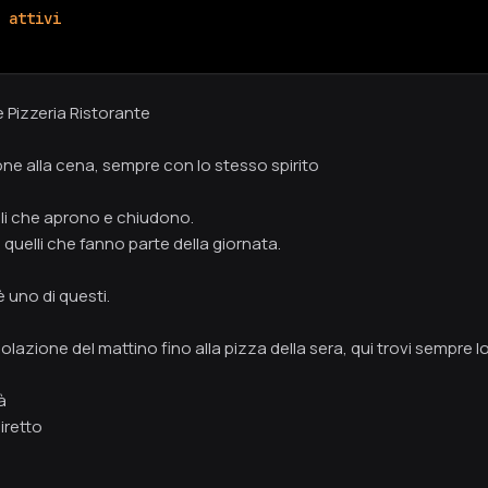
 attivi
è Pizzeria Ristorante
one alla cena, sempre con lo stesso spirito
li che aprono e chiudono.
 quelli che fanno parte della giornata.
è uno di questi.
colazione del mattino fino alla pizza della sera, qui trovi sempre 
à
iretto