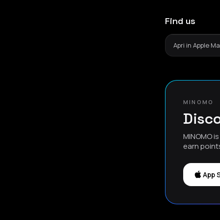
Find us
Apri in Apple M
MINOMO
Disco
MINOMO is 
earn point
App 