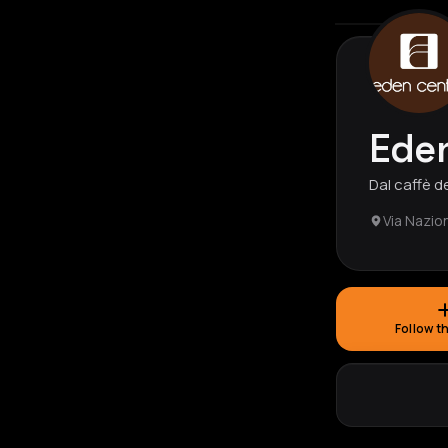
Ede
Dal caffè de
Via Nazio
Follow t