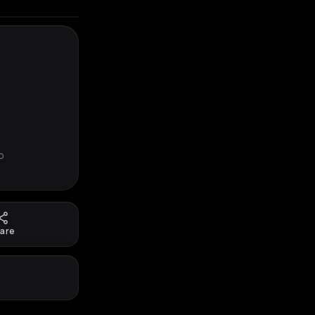
o
are